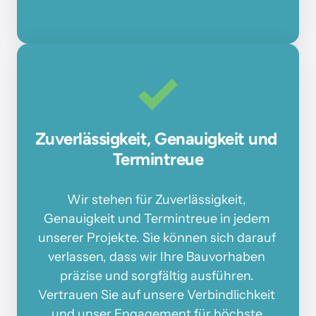
Zuverlässigkeit, Genauigkeit und 
Termintreue
Wir 
stehen 
für 
Zuverlässigkeit, 
Genauigkeit 
und 
Termintreue 
in 
jedem 
unserer 
Projekte. 
Sie 
können 
sich 
darauf 
verlassen, 
dass 
wir 
Ihre 
Bauvorhaben 
präzise 
und 
sorgfältig 
ausführen. 
Vertrauen 
Sie 
auf 
unsere 
Verbindlichkeit 
und 
unser 
Engagement 
für 
höchste 