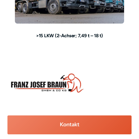
>15 LKW (2-Achser; 7,49 t – 18 t)
Kontakt